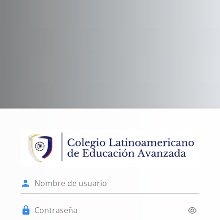
Salta al contenido principal
Entrar a Licenc
Nombre de usuario
Contraseña